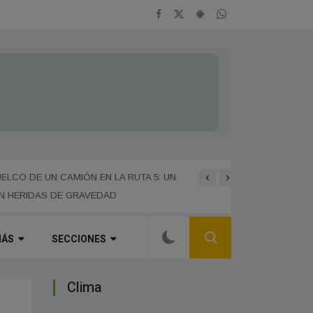
‹
›
LCO DE UN CAMIÓN EN LA RUTA 5: UN
SE REALIZÓ LA ETAPA DI
IN HERIDAS DE GRAVEDAD
PRESENTARON 67 PROYE
ÁS
SECCIONES
Clima