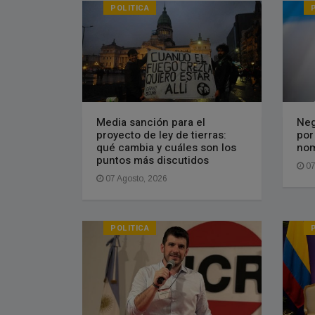
POLITICA
Media sanción para el
Neg
proyecto de ley de tierras:
por
qué cambia y cuáles son los
nom
puntos más discutidos
07
07 Agosto, 2026
POLITICA