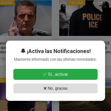
POLITICA
POLITICA
ociaciones en el Senado:
La nueva estrategia de ICE
 qué volvió a sonar el
aeropuertos que genera
🔔 ¡Activa las Notificaciones!
bre de Sergio Massa
preocupación internaciona
 Agosto, 2026
07 Agosto, 2026
Mantente informado con las últimas novedades.
✅ Sí, activar
POLITICA
POLITICA
❌ No, gracias