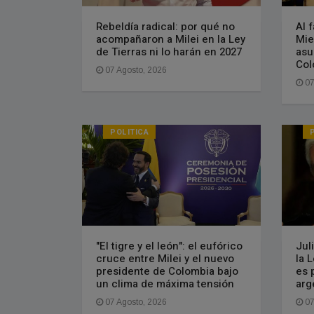
Rebeldía radical: por qué no
Al 
acompañaron a Milei en la Ley
Miel
de Tierras ni lo harán en 2027
asu
Col
07 Agosto, 2026
07
POLITICA
"El tigre y el león": el eufórico
Jul
cruce entre Milei y el nuevo
la L
presidente de Colombia bajo
es 
un clima de máxima tensión
arg
07 Agosto, 2026
07