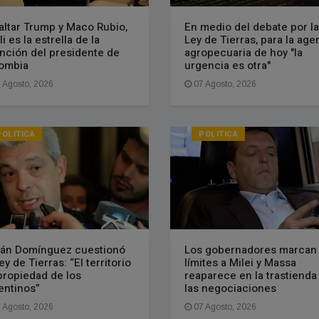
faltar Trump y Maco Rubio,
En medio del debate por la
i es la estrella de la
Ley de Tierras, para la age
nción del presidente de
agropecuaria de hoy "la
ombia
urgencia es otra"
 Agosto, 2026
07 Agosto, 2026
POLITICA
POLITICA
ián Domínguez cuestionó
Los gobernadores marcan
ey de Tierras: “El territorio
límites a Milei y Massa
propiedad de los
reaparece en la trastienda
entinos”
las negociaciones
 Agosto, 2026
07 Agosto, 2026