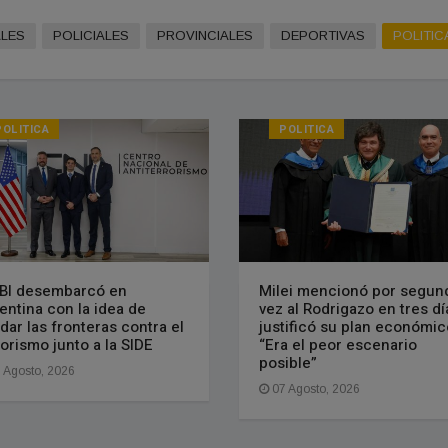
LES
POLICIALES
PROVINCIALES
DEPORTIVAS
POLITIC
POLITICA
POLITICA
FBI desembarcó en
Milei mencionó por segun
entina con la idea de
vez al Rodrigazo en tres dí
ndar las fronteras contra el
justificó su plan económic
rorismo junto a la SIDE
“Era el peor escenario
posible”
 Agosto, 2026
07 Agosto, 2026