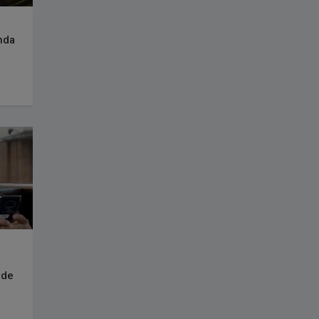
nda
 de