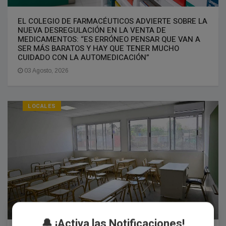
EL COLEGIO DE FARMACÉUTICOS ADVIERTE SOBRE LA
NUEVA DESREGULACIÓN EN LA VENTA DE
MEDICAMENTOS: “ES ERRÓNEO PENSAR QUE VAN A
SER MÁS BARATOS Y HAY QUE TENER MUCHO
CUIDADO CON LA AUTOMEDICACIÓN”
03 Agosto, 2026
LOCALES
🔔 ¡Activa las Notificaciones!