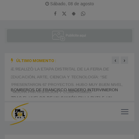
Sábado, 08 de agosto
‹
›
ÚLTIMO MOMENTO :
N
SE REALIZÓ LA ETAPA DISTRITAL DE LA FERIA DE
EL G
EDUCACIÓN, ARTE, CIENCIA Y TECNOLOGÍA: “SE
PARA
PRESENTARON 67 PROYECTOS. HUBO MUY BUEN NIVEL,
MISI
MUCHA PARTICIPACIÓN Y COMPROMISO”