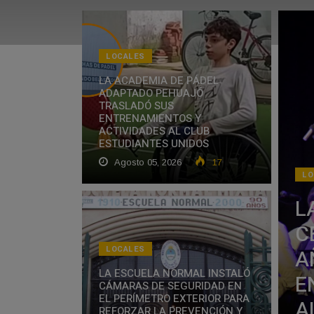
LOCALES
LA ACADEMIA DE PÁDEL
ADAPTADO PEHUAJÓ
TRASLADÓ SUS
ENTRENAMIENTOS Y
ACTIVIDADES AL CLUB
ESTUDIANTES UNIDOS
Agosto 05, 2026
17
LO
L
C
LOCALES
A
LA ESCUELA NORMAL INSTALÓ
E
CÁMARAS DE SEGURIDAD EN
EL PERÍMETRO EXTERIOR PARA
A
REFORZAR LA PREVENCIÓN Y