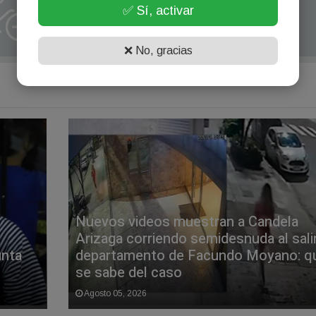
✅ Sí, activar
❌ No, gracias
Nuevos videos muestran a Candela
Arizaga corriendo semidesnuda al salir
unta
departamento de Facundo Moyano: q
se sabe del caso
Agosto 05, 2026