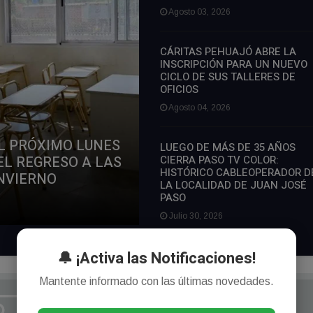
Agosto 03, 2026
CÁRITAS PEHUAJÓ ABRE LA
INSCRIPCIÓN PARA UN NUEVO
CICLO DE SUS TALLERES DE
OFICIOS
Agosto 04, 2026
L PRÓXIMO LUNES
LUEGO DE MÁS DE 35 AÑOS
EL REGRESO A LAS
CIERRA PASO TV COLOR:
HISTÓRICO CABLEOPERADOR D
INVIERNO
LA LOCALIDAD DE JUAN JOSÉ
PASO
Julio 30, 2026
🔔 ¡Activa las Notificaciones!
Mantente informado con las últimas novedades.