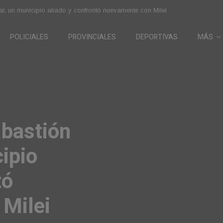
 para proteger la economía frente a las tensiones del año electoral
POLICIALES
PROVINCIALES
DEPORTIVAS
MÁS
cipó
teger la
a las
o