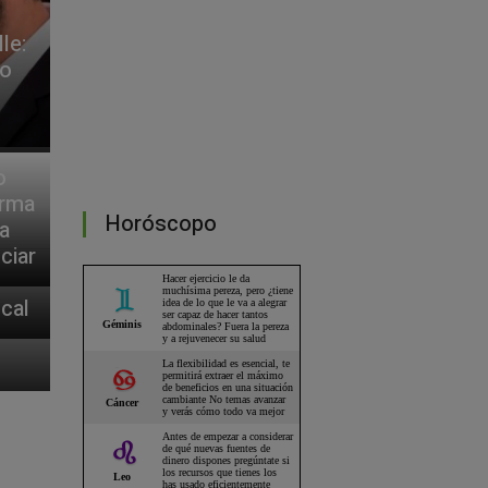
le:
do
o
orma
Horóscopo
a
ciar
cal