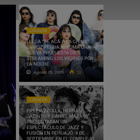
LOCALES
LLEGA "DE ACÁ A LA CHINA":
LA VOZ PEHUAJÓ SUMA UNA
NUEVA PROPUESTA DE
STREAMING LOS VIERNES POR
LA NOCHE
Agosto 05, 2026
11
LOCALES
PIPI PIAZZOLLA, HERNÁN
JACINTO Y DANIEL MAZA
PRESENTARÁN UN
ESPECTÁCULO DE JAZZ Y
FUSIÓN EN PEHUAJÓ: 4 DE
SEPTIEMBRE EN EL COMPLEJO