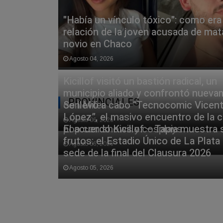
"Había un vínculo tóxico": como era 
relación de la joven acusada de mat
novio en Chaco
Agosto 04, 2026
Kicillof visitó un bastión radical, un
municipio aliado y confrontó nuev
PROVINCIALES
con Milei
Se llevó a cabo “Tecnocomic Vicen
López”, el masivo encuentro de la c
Agosto 06, 2026
pop con shows y cosplays
El acuerdo Kicillof – Tapia muestra
frutos: el Estadio Único de La Plata
Agosto 06, 2026
sede de la final del Clausura 2026
Agosto 05, 2026