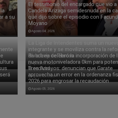
El testimonio del encargado que vio a
la
Candela Arizaga semidesnuda en la cal
ar a su
qué dijo sobre el episodio con Facun
Moyano
Agosto 04, 2026
La Liga de Intendentes suma un nuev
amente
integrante y se moviliza contra la ref
te
de la Ley de Tierras
Rivadavia celebró la incorporación de l
ultura
nueva motoniveladora 0km para poten
Agosto 06, 2026
 sus
la red vial
Tres Arroyos: denuncian que Garate
 será
aprovecha un error en la ordenanza fis
Agosto 05, 2026
2026 para engrosar la recaudación
Agosto 05, 2026