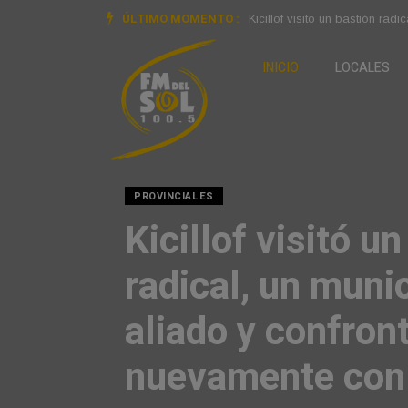
ÚLTIMO MOMENTO :
Luis Caputo anticipó medidas
INICIO
LOCALES
POLITICA
Luis Caputo anti
medidas para pro
economía frente 
tensiones del añ