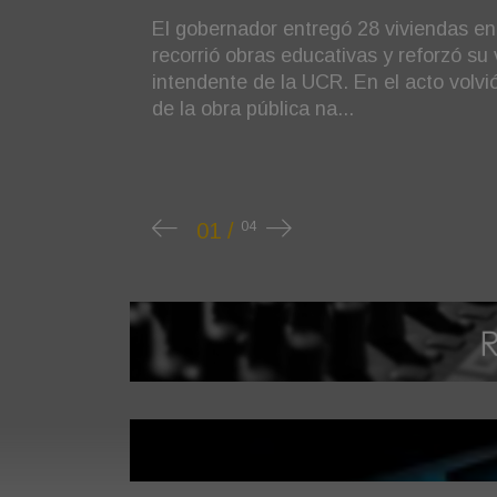
electoral
"No nos va a agarrar de sorpresa el 
ministro, que también habló sobre l
la minería, el petróleo y la energía. .