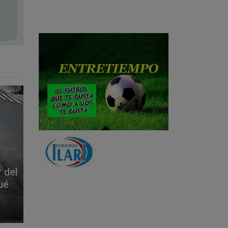
 del
ué