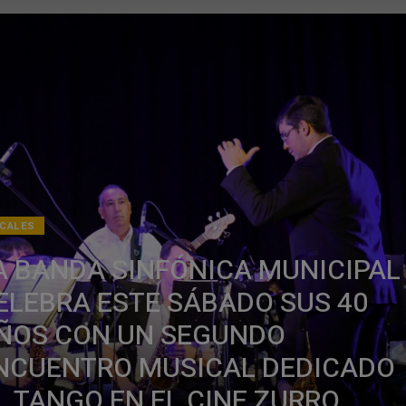
CALES
A BANDA SINFÓNICA MUNICIPAL
ELEBRA ESTE SÁBADO SUS 40
ÑOS CON UN SEGUNDO
NCUENTRO MUSICAL DEDICADO
L TANGO EN EL CINE ZURRO