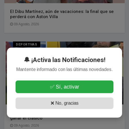
El Dibu Martínez, aún de vacaciones: la final que se
perderá con Aston Villa
09 Agosto, 2026
DEPORTIVAS
🔔 ¡Activa las Notificaciones!
Mantente informado con las últimas novedades.
✅ Sí, activar
❌ No, gracias
Video: el encuentro de Morena Beltrán y Blondel tras
ganar el clásico
09 Agosto, 2026