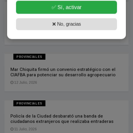
PROVINCIALES
✅ Sí, activar
Sciaini participó de una nueva Mesa Intersectorial
para fortalecer el abordaje de las denuncias en
❌ No, gracias
Roque Pérez
12 Julio, 2026
PROVINCIALES
Mar Chiquita firmó un convenio estratégico con el
CIAFBA para potenciar su desarrollo agropecuario
12 Julio, 2026
PROVINCIALES
Policía de la Ciudad desbarató una banda de
ciudadanos extranjeros que realizaba entraderas
11 Julio, 2026