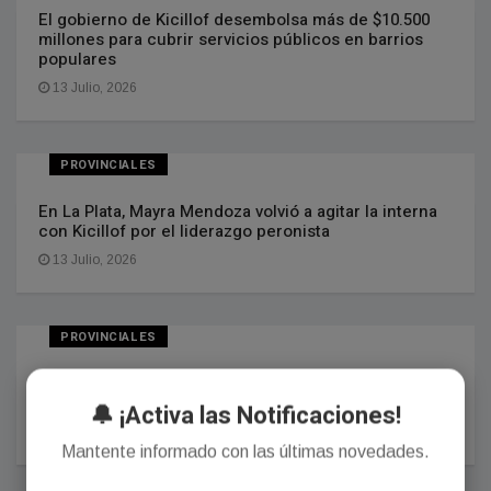
El gobierno de Kicillof desembolsa más de $10.500
millones para cubrir servicios públicos en barrios
populares
13 Julio, 2026
PROVINCIALES
En La Plata, Mayra Mendoza volvió a agitar la interna
con Kicillof por el liderazgo peronista
13 Julio, 2026
PROVINCIALES
El massismo volvió a impulsar la creación de
juzgados electorales para los comicios bonaerenses
🔔 ¡Activa las Notificaciones!
12 Julio, 2026
Mantente informado con las últimas novedades.