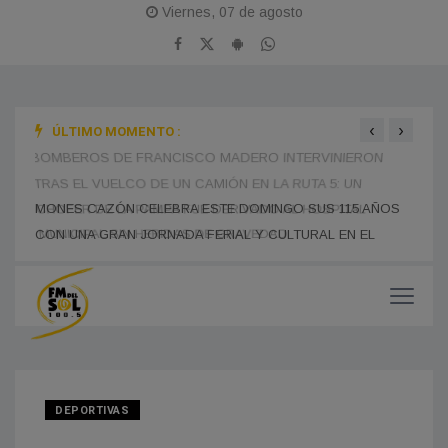
Viernes, 07 de agosto
‹
›
ÚLTIMO MOMENTO :
BOMBEROS DE FRANCISCO MADERO INTERVINIERON
SE R
TRAS EL VUELCO DE UN CAMIÓN EN LA RUTA 5: UN
EDUC
CHOFER DE LA PAMPA FUE DERIVADO AL HOSPITAL
PRES
MONES CAZÓN CELEBRA ESTE DOMINGO SUS 115 AÑOS
MUNICIPAL SIN HERIDAS DE GRAVEDAD
MUCH
CON UNA GRAN JORNADA FERIAL Y CULTURAL EN EL
PASEO DEL CENTENARIO
DEPORTIVAS