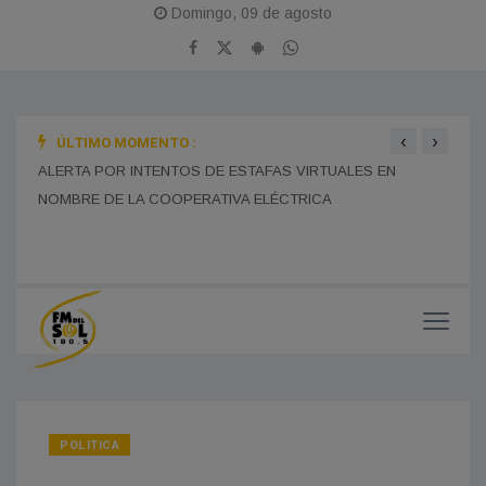
Domingo, 09 de agosto
‹
›
ÚLTIMO MOMENTO :
BOMB
ALERTA POR INTENTOS DE ESTAFAS VIRTUALES EN
TRAS
NOMBRE DE LA COOPERATIVA ELÉCTRICA
MONES CAZÓN CELEBRA ESTE DOMINGO SUS 115 AÑOS
CON UNA GRAN JORNADA FERIAL Y CULTURAL EN EL
PASEO DEL CENTENARIO
CHOF
MUNI
POLITICA