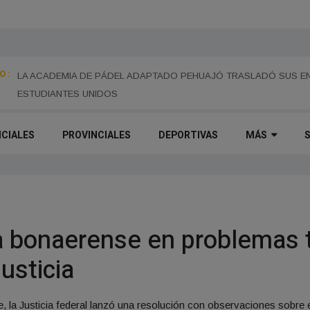
 :
LA ESCUELA NORMAL INSTALÓ CÁMARAS DE SEGURIDAD EN EL 
PREVENCIÓN Y EL CUIDADO EDILICIO
LA ACADEMIA DE PÁDEL ADAPTADO PEHUAJÓ TRASLADÓ SUS EN
ESTUDIANTES UNIDOS
ICIALES
PROVINCIALES
DEPORTIVAS
MÁS
a bonaerense en problemas 
usticia
, la Justicia federal lanzó una resolución con observaciones sobre el