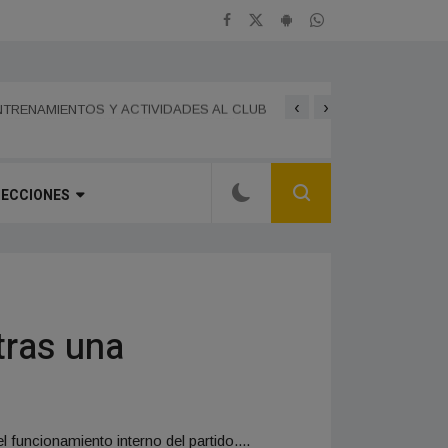
‹
›
PERÍMETRO EXTERIOR PARA REFORZAR LA
LA BANDA SINFÓNICA M
MUSICAL DEDICADO AL 
TRENAMIENTOS Y ACTIVIDADES AL CLUB
SECCIONES
tras una
 funcionamiento interno del partido....