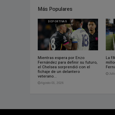
Más Populares
DEPORTIVAS
FA: cuál es la
Mientras espera por Enzo
La F
nmebol
Fernández para definir su futuro,
millo
el Chelsea sorprendió con el
Fern
fichaje de un delantero
Juli
veterano...
Agosto 01, 2026