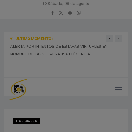
Sábado, 08 de agosto
‹
›
ÚLTIMO MOMENTO :
BOMB
ALERTA POR INTENTOS DE ESTAFAS VIRTUALES EN
TRAS
MONES CAZÓN CELEBRA ESTE DOMINGO SUS 115 AÑOS
CON UNA GRAN JORNADA FERIAL Y CULTURAL EN EL
NOMBRE DE LA COOPERATIVA ELÉCTRICA
PASEO DEL CENTENARIO
CHOF
MUNI
POLICIALES