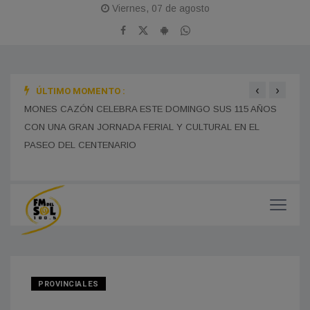
Viernes, 07 de agosto
‹
›
ÚLTIMO MOMENTO :
SE R
MONES CAZÓN CELEBRA ESTE DOMINGO SUS 115 AÑOS
EDUC
CON UNA GRAN JORNADA FERIAL Y CULTURAL EN EL
BOMBEROS DE FRANCISCO MADERO INTERVINIERON
TRAS EL VUELCO DE UN CAMIÓN EN LA RUTA 5: UN
CHOFER DE LA PAMPA FUE DERIVADO AL HOSPITAL
PRES
MUNICIPAL SIN HERIDAS DE GRAVEDAD
PASEO DEL CENTENARIO
MUCH
PROVINCIALES