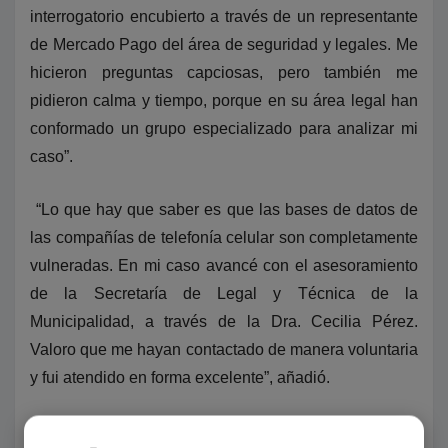
interrogatorio encubierto a través de un representante
de Mercado Pago del área de seguridad y legales. Me
hicieron preguntas capciosas, pero también me
pidieron calma y tiempo, porque en su área legal han
conformado un grupo especializado para analizar mi
caso”.
“Lo que hay que saber es que las bases de datos de
las compañías de telefonía celular son completamente
vulneradas. En mi caso avancé con el asesoramiento
de la Secretaría de Legal y Técnica de la
Municipalidad, a través de la Dra. Cecilia Pérez.
Valoro que me hayan contactado de manera voluntaria
y fui atendido en forma excelente”, añadió.
“Pero de todo esto quiero rescatar que la gente no se