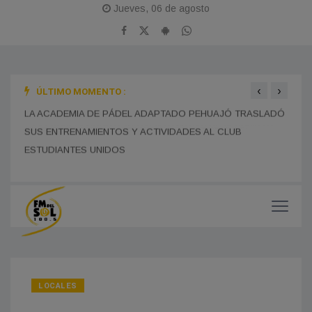
Jueves, 06 de agosto
‹
›
ÚLTIMO MOMENTO :
LA B
LA ESCUELA NORMAL INSTALÓ CÁMARAS DE SEGURIDAD
SUS 
EN EL PERÍMETRO EXTERIOR PARA REFORZAR LA
PREVENCIÓN Y EL CUIDADO EDILICIO
DEDI
LA ACADEMIA DE PÁDEL ADAPTADO PEHUAJÓ TRASLADÓ
SUS ENTRENAMIENTOS Y ACTIVIDADES AL CLUB
ESTUDIANTES UNIDOS
LOCALES