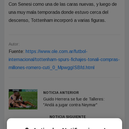
Con Senesi como una de las caras nuevas, y luego de
una muy mala temporada donde estuvo cerca del
descenso, Tottenham incorporó a varias figuras.
Autor:
Fuente:
https://www.ole.com.ar/futbol-
internacional/tottenham-spurs-fichajes-tonali-compras-
millones-romero-cuti_0_MpwggISBfd.html
NOTICIA ANTERIOR
Guido Herrera se fue de Talleres:
"Andá a jugar contra Neymar"
NOTICIA SIGUIENTE
Kicillof fue a la misa por San