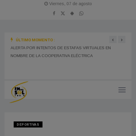
Viernes, 07 de agosto
‹
›
ÚLTIMO MOMENTO :
BOMB
ALERTA POR INTENTOS DE ESTAFAS VIRTUALES EN
MONES CAZÓN CELEBRA ESTE DOMINGO SUS 115 AÑOS
TRAS
CON UNA GRAN JORNADA FERIAL Y CULTURAL EN EL
NOMBRE DE LA COOPERATIVA ELÉCTRICA
PASEO DEL CENTENARIO
CHOF
MUNI
DEPORTIVAS