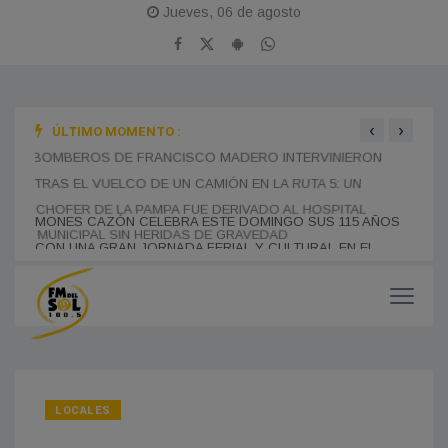
Jueves, 06 de agosto
‹
›
ÚLTIMO MOMENTO :
BOMBEROS DE FRANCISCO MADERO INTERVINIERON
SE R
TRAS EL VUELCO DE UN CAMIÓN EN LA RUTA 5: UN
EDUC
CHOFER DE LA PAMPA FUE DERIVADO AL HOSPITAL
PRES
MONES CAZÓN CELEBRA ESTE DOMINGO SUS 115 AÑOS
MUNICIPAL SIN HERIDAS DE GRAVEDAD
MUCH
CON UNA GRAN JORNADA FERIAL Y CULTURAL EN EL
PASEO DEL CENTENARIO
LOCALES