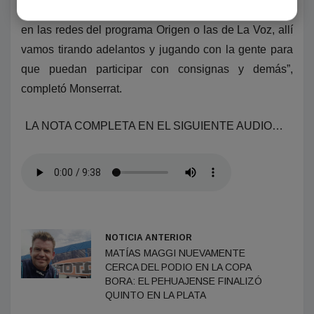
queremos sufrirlo sino disfrutarlo. Nos pueden seguir
en las redes del programa Origen o las de La Voz, allí
vamos tirando adelantos y jugando con la gente para
que puedan participar con consignas y demás”,
completó Monserrat.
LA NOTA COMPLETA EN EL SIGUIENTE AUDIO…
NOTICIA ANTERIOR
MATÍAS MAGGI NUEVAMENTE
CERCA DEL PODIO EN LA COPA
BORA: EL PEHUAJENSE FINALIZÓ
QUINTO EN LA PLATA