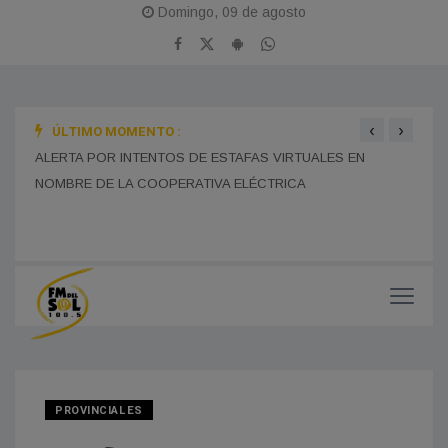
Domingo, 09 de agosto
‹
›
ÚLTIMO MOMENTO :
BOMB
ALERTA POR INTENTOS DE ESTAFAS VIRTUALES EN
TRAS
NOMBRE DE LA COOPERATIVA ELÉCTRICA
MONES CAZÓN CELEBRA ESTE DOMINGO SUS 115 AÑOS CON UNA GRAN JORNADA FERIAL Y CULTURAL EN EL PASEO DEL CENTENARIO
CHOF
MUNI
PROVINCIALES