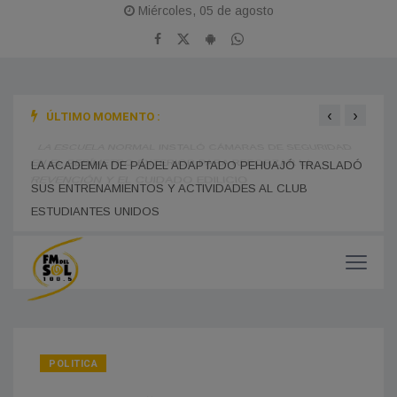
Miércoles, 05 de agosto
‹
›
ÚLTIMO MOMENTO :
LA B
LA ESCUELA NORMAL INSTALÓ CÁMARAS DE SEGURIDAD
SUS 
EN EL PERÍMETRO EXTERIOR PARA REFORZAR LA
DEDI
PREVENCIÓN Y EL CUIDADO EDILICIO
LA ACADEMIA DE PÁDEL ADAPTADO PEHUAJÓ TRASLADÓ
SUS ENTRENAMIENTOS Y ACTIVIDADES AL CLUB
ESTUDIANTES UNIDOS
POLITICA