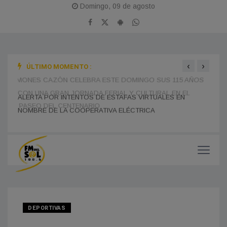
Domingo, 09 de agosto
‹
›
ÚLTIMO MOMENTO :
MONES CAZÓN CELEBRA ESTE DOMINGO SUS 115 AÑOS
BOMB
CON UNA GRAN JORNADA FERIAL Y CULTURAL EN EL
TRAS
ALERTA POR INTENTOS DE ESTAFAS VIRTUALES EN
PASEO DEL CENTENARIO
CHOF
NOMBRE DE LA COOPERATIVA ELÉCTRICA
MUNI
DEPORTIVAS