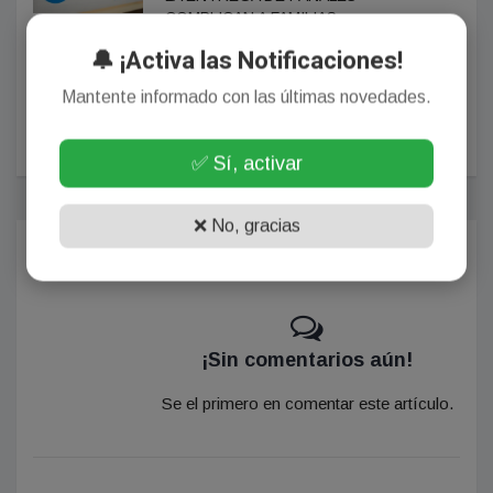
COMPLICAN A FAMILIAS
PEHUAJENSES
🔔 ¡Activa las Notificaciones!
NOTICIA SIGUIENTE
Mantente informado con las últimas novedades.
Victoria Villarruel cruzó la línea roja:
adelanto de la tapa de NOTICIAS
✅ Sí, activar
❌ No, gracias
Comentarios
¡Sin comentarios aún!
Se el primero en comentar este artículo.