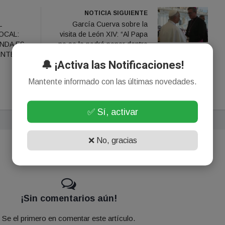
NOTICIA SIGUIENTE
L
García Cuerva sobre la
OCAL:
visita de León XIV: “Al Papa
NDA ES
no se lo podrá poner dentro
ENTE
de la grieta”
🔔 ¡Activa las Notificaciones!
Mantente informado con las últimas novedades.
✅ Sí, activar
❌ No, gracias
¡Sin comentarios aún!
Se el primero en comentar este artículo.