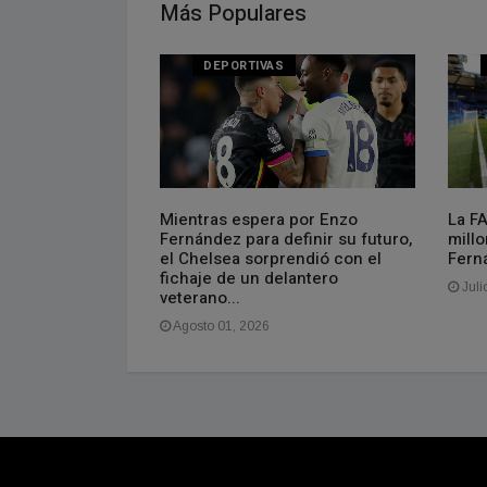
Más Populares
DEPORTIVAS
FA: cuál es la
Mientras espera por Enzo
La F
nmebol
Fernández para definir su futuro,
millo
el Chelsea sorprendió con el
Fern
fichaje de un delantero
Juli
veterano...
Agosto 01, 2026