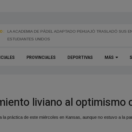
 :
LA ESCUELA NORMAL INSTALÓ CÁMARAS DE SEGURIDAD EN EL 
PREVENCIÓN Y EL CUIDADO EDILICIO
LA ACADEMIA DE PÁDEL ADAPTADO PEHUAJÓ TRASLADÓ SUS EN
ESTUDIANTES UNIDOS
ICIALES
PROVINCIALES
DEPORTIVAS
MÁS
iento liviano al optimismo 
a la práctica de este miércoles en Kansas, aunque no estuvo a la p