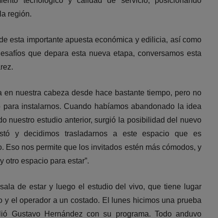
iento tecnológico y calidad de servicio, posicionando
la región.
 de esta importante apuesta económica y edilicia, así como
 desafíos que depara esta nueva etapa, conversamos esta
rez.
ba en nuestra cabeza desde hace bastante tiempo, pero no
 para instalarnos. Cuando habíamos abandonado la idea
 nuestro estudio anterior, surgió la posibilidad del nuevo
ustó y decidimos trasladarnos a este espacio que es
o. Eso nos permite que los invitados estén más cómodos, y
y otro espacio para estar”.
ala de estar y luego el estudio del vivo, que tiene lugar
o y el operador a un costado. El lunes hicimos una prueba
alió Gustavo Hernández con su programa. Todo anduvo