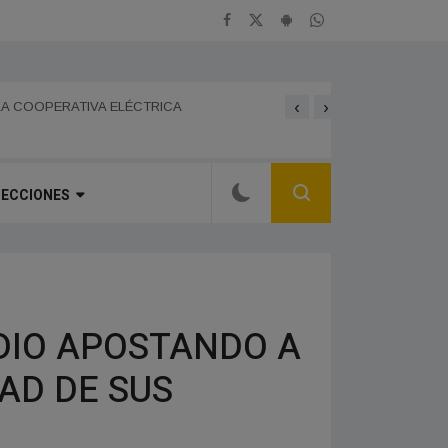
‹
›
 GRAN JORNADA FERIAL Y CULTURAL EN EL
BOMBEROS DE FRANCISC
LA COOPERATIVA ELÉCTRICA
CHOFER DE LA PAMPA F
SECCIONES
DIO APOSTANDO A
AD DE SUS