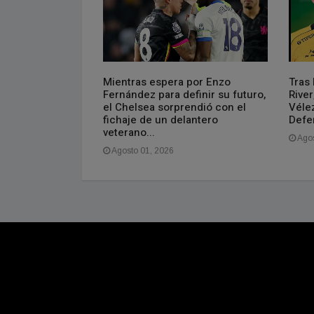
el primer triunfo
Mientras espera por Enzo
Tras 
rneo
Fernández para definir su futuro,
River
el Chelsea sorprendió con el
Véle
fichaje de un delantero
Defe
veterano...
Agos
Agosto 01, 2026