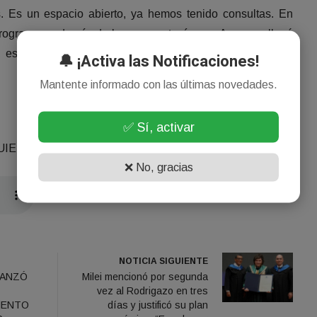
. Es un espacio abierto, ya hemos tenido consultas. En
programas, además de los que ya teníamos. Ayer nos llegó
e, está colocada y en estos días se pondrá en marcha”,
🔔 ¡Activa las Notificaciones!
Mantente informado con las últimas novedades.
✅ Sí, activar
GUIENTE AUDIO…
❌ No, gracias
NOTICIA SIGUIENTE
LANZÓ
Milei mencionó por segunda
vez al Rodrigazo en tres
MENTO
días y justificó su plan