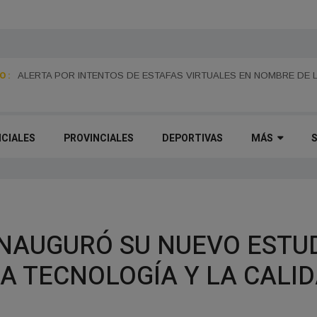
 :
MONES CAZÓN CELEBRA ESTE DOMINGO SUS 115 AÑOS CON UNA
ALERTA POR INTENTOS DE ESTAFAS VIRTUALES EN NOMBRE DE 
PASEO DEL CENTENARIO
ICIALES
PROVINCIALES
DEPORTIVAS
MÁS
INAUGURÓ SU NUEVO ESTU
A TECNOLOGÍA Y LA CALID