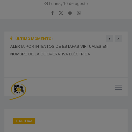
Lunes, 10 de agosto
‹
›
ÚLTIMO MOMENTO :
BOMB
ALERTA POR INTENTOS DE ESTAFAS VIRTUALES EN
TRAS
NOMBRE DE LA COOPERATIVA ELÉCTRICA
MONES CAZÓN CELEBRA ESTE DOMINGO SUS 115 AÑOS
CON UNA GRAN JORNADA FERIAL Y CULTURAL EN EL
PASEO DEL CENTENARIO
CHOF
MUNI
POLITICA