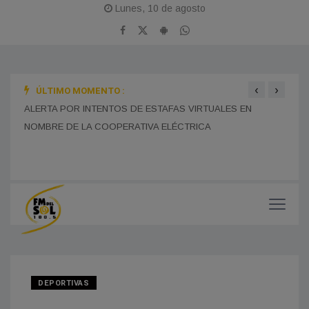
Lunes, 10 de agosto
‹
›
ÚLTIMO MOMENTO :
BOMB
ALERTA POR INTENTOS DE ESTAFAS VIRTUALES EN
TRAS
MONES CAZÓN CELEBRA ESTE DOMINGO SUS 115 AÑOS
CON UNA GRAN JORNADA FERIAL Y CULTURAL EN EL
NOMBRE DE LA COOPERATIVA ELÉCTRICA
PASEO DEL CENTENARIO
CHOF
MUNI
DEPORTIVAS