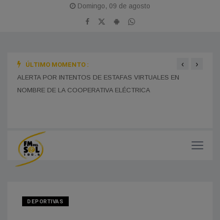
Domingo, 09 de agosto
‹
›
ÚLTIMO MOMENTO :
BOMB
ALERTA POR INTENTOS DE ESTAFAS VIRTUALES EN
TRAS
NOMBRE DE LA COOPERATIVA ELÉCTRICA
MONES CAZÓN CELEBRA ESTE DOMINGO SUS 115 AÑOS
CON UNA GRAN JORNADA FERIAL Y CULTURAL EN EL
PASEO DEL CENTENARIO
CHOF
MUNI
DEPORTIVAS