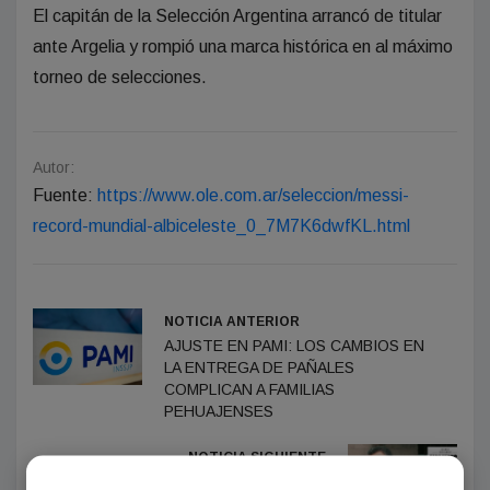
El capitán de la Selección Argentina arrancó de titular
ante Argelia y rompió una marca histórica en al máximo
torneo de selecciones.
Autor:
Fuente:
https://www.ole.com.ar/seleccion/messi-
record-mundial-albiceleste_0_7M7K6dwfKL.html
NOTICIA ANTERIOR
AJUSTE EN PAMI: LOS CAMBIOS EN
LA ENTREGA DE PAÑALES
COMPLICAN A FAMILIAS
PEHUAJENSES
NOTICIA SIGUIENTE
Mario Firmenich vuelve con un libro