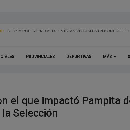
 :
ALERTA POR INTENTOS DE ESTAFAS VIRTUALES EN NOMBRE DE 
MONES CAZÓN CELEBRA ESTE DOMINGO SUS 115 AÑOS CON UNA
PASEO DEL CENTENARIO
ICIALES
PROVINCIALES
DEPORTIVAS
MÁS
con el que impactó Pampita 
 la Selección