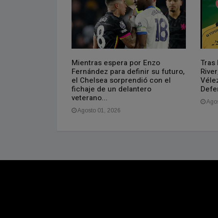
el primer triunfo
Mientras espera por Enzo
Tras 
rneo
Fernández para definir su futuro,
River
el Chelsea sorprendió con el
Véle
fichaje de un delantero
Defe
veterano...
Agos
Agosto 01, 2026