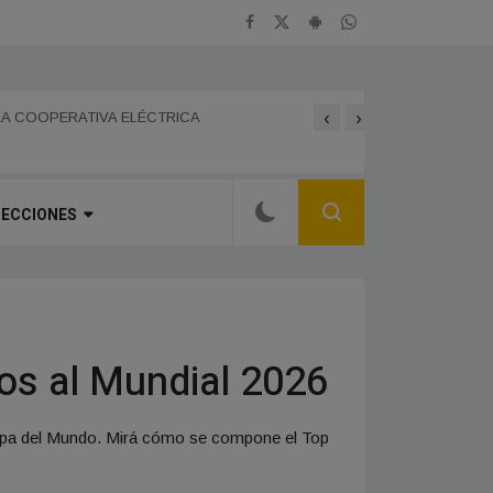
‹
›
BOMBEROS DE FRANCISC
 GRAN JORNADA FERIAL Y CULTURAL EN EL
LA COOPERATIVA ELÉCTRICA
CHOFER DE LA PAMPA F
SECCIONES
dos al Mundial 2026
a Copa del Mundo. Mirá cómo se compone el Top