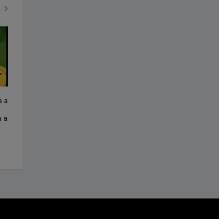
DEPORTIVAS
POLITICA
a a
Por qué Erik Lamela figura como
El blindaje del mie
utilero en un club de México
n a
Agosto 02, 2026
Agosto 01, 2026