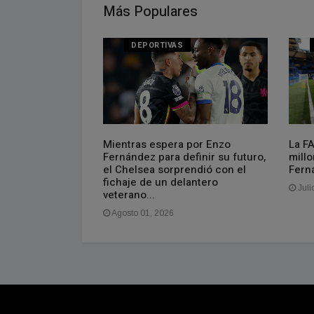
Más Populares
DEPORTIVAS
Mientras espera por Enzo
La F
miedo
Fernández para definir su futuro,
millo
el Chelsea sorprendió con el
Fern
fichaje de un delantero
Juli
veterano...
Agosto 01, 2026