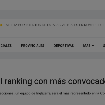
 :
MONES CAZÓN CELEBRA ESTE DOMINGO SUS 115 AÑOS CON UNA
ALERTA POR INTENTOS DE ESTAFAS VIRTUALES EN NOMBRE DE 
PASEO DEL CENTENARIO
ICIALES
PROVINCIALES
DEPORTIVAS
MÁS
 el ranking con más convoca
selecciones, un equipo de Inglaterra será el más representado en l