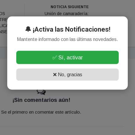
NOTICIA SIGUIENTE
LOS
Unión de camaradería:
NTREGA
Mayra Mendoza y Guillermo
ICAN A
Moreno sorprendieron con
🔔 ¡Activa las Notificaciones!
ENSES
un gesto político
Mantente informado con las últimas novedades.
✅ Sí, activar
❌ No, gracias
¡Sin comentarios aún!
Se el primero en comentar este artículo.