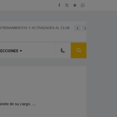
‹
›
LA BANDA SINFÓNICA M
PERÍMETRO EXTERIOR PARA REFORZAR LA
MUSICAL DEDICADO AL 
TRENAMIENTOS Y ACTIVIDADES AL CLUB
SECCIONES
nete de su cargo. ...