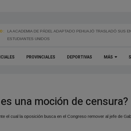
 :
LA ESCUELA NORMAL INSTALÓ CÁMARAS DE SEGURIDAD EN EL 
PREVENCIÓN Y EL CUIDADO EDILICIO
LA ACADEMIA DE PÁDEL ADAPTADO PEHUAJÓ TRASLADÓ SUS EN
ESTUDIANTES UNIDOS
ICIALES
PROVINCIALES
DEPORTIVAS
MÁS
 es una moción de censura?
 el cual la oposición busca en el Congreso remover al jefe de Gabi