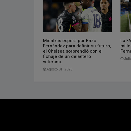
FA: cuál es la
Mientras espera por Enzo
La F
nmebol
Fernández para definir su futuro,
millo
el Chelsea sorprendió con el
Fern
fichaje de un delantero
Juli
veterano...
Agosto 01, 2026