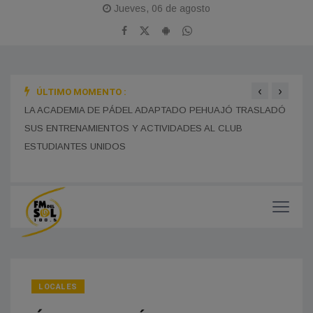
Jueves, 06 de agosto
‹
›
ÚLTIMO MOMENTO :
LA B
LA ESCUELA NORMAL INSTALÓ CÁMARAS DE SEGURIDAD
SUS 
EN EL PERÍMETRO EXTERIOR PARA REFORZAR LA
PREVENCIÓN Y EL CUIDADO EDILICIO
DEDI
LA ACADEMIA DE PÁDEL ADAPTADO PEHUAJÓ TRASLADÓ
SUS ENTRENAMIENTOS Y ACTIVIDADES AL CLUB
ESTUDIANTES UNIDOS
LOCALES