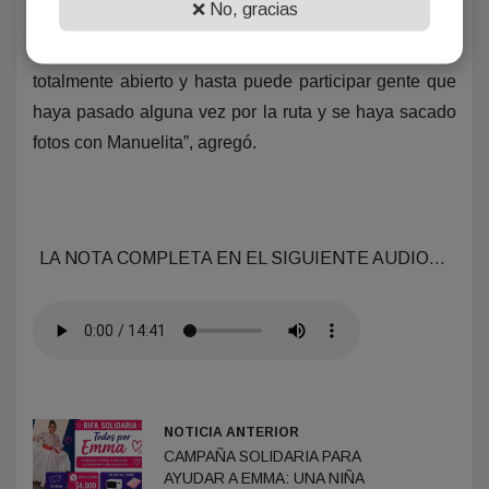
❌ No, gracias
pero ahora lo importante es sacar la foto y enviarlas
para luego esperar la resolución. Es un concurso
totalmente abierto y hasta puede participar gente que
haya pasado alguna vez por la ruta y se haya sacado
fotos con Manuelita”, agregó.
LA NOTA COMPLETA EN EL SIGUIENTE AUDIO…
NOTICIA ANTERIOR
CAMPAÑA SOLIDARIA PARA
AYUDAR A EMMA: UNA NIÑA