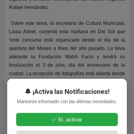
Rafael Hernández.
Sobre este tema, la secretaria de Cultura Municipal,
Laura Adriel, comentó esta mañana en Del Sol que
“este concurso está organizado desde el día de la
apertura del Museo a fines del año pasado. Lo lleva
adelante la Fundación Walsh Facio y tendrá su
finalización el 3 de julio, día del aniversario de la
ciudad. La recepción de fotografías está abierta desde
aquel día y hay tiempo hasta el próximo lunes 1 de
🔔 ¡Activa las Notificaciones!
junio”.
Mantente informado con las últimas novedades.
“Las fotos se deben enviar al mail
premiomanuelita@gmail.com y los premios los
✅ Sí, activar
entregará la Fundación en el aniversario de nuestra
ciudad. Ya brindaremos mayores detalles sobre eso,