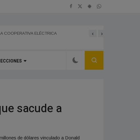
‹
›
BOMBEROS DE FRANCISC
 GRAN JORNADA FERIAL Y CULTURAL EN EL
LA COOPERATIVA ELÉCTRICA
CHOFER DE LA PAMPA F
SECCIONES
 que sacude a
 millones de dólares vinculado a Donald