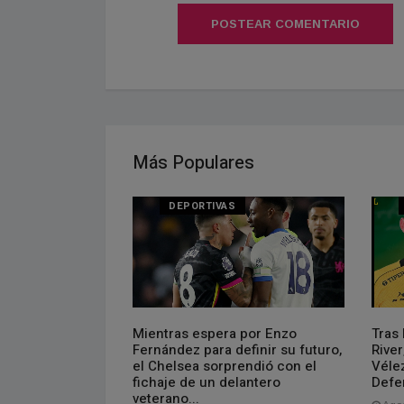
POSTEAR COMENTARIO
Más Populares
DEPORTIVAS
el primer triunfo
Mientras espera por Enzo
Tras 
rneo
Fernández para definir su futuro,
River
el Chelsea sorprendió con el
Véle
fichaje de un delantero
Defe
veterano...