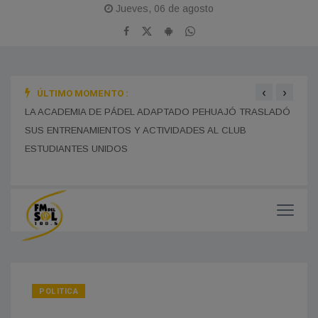
Jueves, 06 de agosto
‹
›
ÚLTIMO MOMENTO :
LA B
LA ACADEMIA DE PÁDEL ADAPTADO PEHUAJÓ TRASLADÓ
LA ESCUELA NORMAL INSTALÓ CÁMARAS DE SEGURIDAD
SUS 
EN EL PERÍMETRO EXTERIOR PARA REFORZAR LA
SUS ENTRENAMIENTOS Y ACTIVIDADES AL CLUB
PREVENCIÓN Y EL CUIDADO EDILICIO
DEDI
ESTUDIANTES UNIDOS
POLITICA