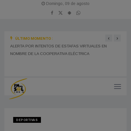
Domingo, 09 de agosto
‹
›
ÚLTIMO MOMENTO :
BOMB
ALERTA POR INTENTOS DE ESTAFAS VIRTUALES EN
MONES CAZÓN CELEBRA ESTE DOMINGO SUS 115 AÑOS
TRAS
CON UNA GRAN JORNADA FERIAL Y CULTURAL EN EL
NOMBRE DE LA COOPERATIVA ELÉCTRICA
PASEO DEL CENTENARIO
CHOF
MUNI
DEPORTIVAS