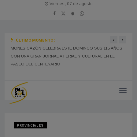
Viernes, 07 de agosto
‹
›
ÚLTIMO MOMENTO :
SE R
MONES CAZÓN CELEBRA ESTE DOMINGO SUS 115 AÑOS
EDUC
CON UNA GRAN JORNADA FERIAL Y CULTURAL EN EL
BOMBEROS DE FRANCISCO MADERO INTERVINIERON
TRAS EL VUELCO DE UN CAMIÓN EN LA RUTA 5: UN
CHOFER DE LA PAMPA FUE DERIVADO AL HOSPITAL
MUNICIPAL SIN HERIDAS DE GRAVEDAD
PRES
PASEO DEL CENTENARIO
MUCH
PROVINCIALES