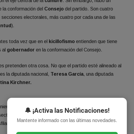
n el eje central de la
cumbre
. Sin embargo, hubo un
e la conformación del
Consejo
del partido. Son cuatro
 secciones electorales, más cuatro por cada una de las
entud
).
ntes toda vez que en el
kicillofismo
entienden que tiene
s al
gobernador
en la conformación del Consejo.
es pretenden otra cosa. No que el partido esté alineado al
tes la diputada nacional,
Teresa García
, una diputada
tina Kirchner.
uniendo con distintos sectores de quienes escucha
🔔 ¡Activa las Notificaciones!
sectores del
peronismo
, líderes gremiales y también
Mantente informado con las últimas novedades.
filarán- por
Casa de Gobierno
.