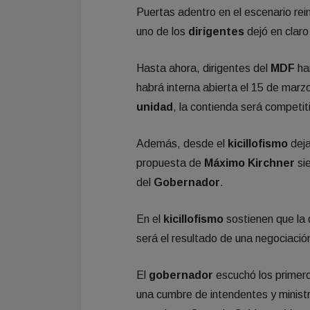
Puertas adentro en el escenario rein
uno de los
dirigentes
dejó en claro
Hasta ahora, dirigentes del
MDF
ha
habrá interna abierta el 15 de marzo
unidad
, la contienda será competiti
Además, desde el
kicillofismo
deja
propuesta de
Máximo Kirchner
sie
del
Gobernador
.
En el
kicillofismo
sostienen que la 
será el resultado de una negociació
El
gobernador
escuchó los primero
una cumbre de intendentes y minist