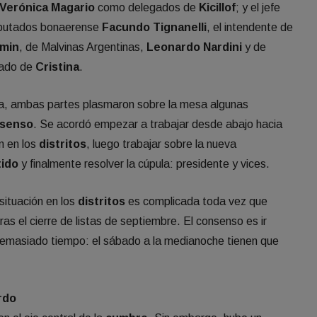
Verónica Magario
como delegados de
Kicillof
; y el jefe
Diputados bonaerense
Facundo Tignanelli
, el intendente de
rmin
, de Malvinas Argentinas,
Leonardo Nardini
y de
lado de
Cristina
.
rna, ambas partes plasmaron sobre la mesa algunas
senso
. Se acordó empezar a trabajar desde abajo hacia
ón en los
distritos
, luego trabajar sobre la nueva
tido
y finalmente resolver la cúpula: presidente y vices.
situación en los
distritos
es complicada toda vez que
as el cierre de listas de septiembre. El consenso es ir
emasiado tiempo: el sábado a la medianoche tienen que
rdo