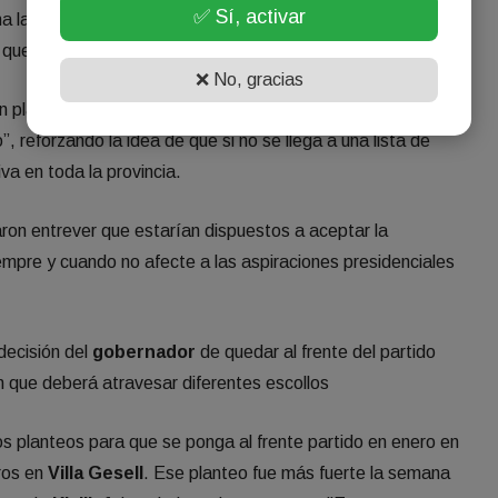
✅ Sí, activar
a la incertidumbre y es que en la última de estas reuniones,
 que en los municipios “posiblemente haya interna”.
❌ No, gracias
n planteado un ultimátum claro: “o
Kicillof
conduce el
PJ
o
”, reforzando la idea de que si no se llega a una lista de
va en toda la provincia.
ron entrever que estarían dispuestos a aceptar la
mpre y cuando no afecte a las aspiraciones presidenciales
decisión del
gobernador
de quedar al frente del partido
n que deberá atravesar diferentes escollos
s planteos para que se ponga al frente partido en enero en
ros en
Villa Gesell
. Ese planteo fue más fuerte la semana