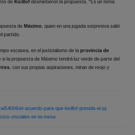
ros de
Kicillof
desmintieron la propuesta. "Es un tema
propuesta de
Máximo
, quien en una jugada sorpresiva salió
el partido.
iempo escasea, en el justicialismo de la
provincia de
 si la propuesta de Máximo tendrá luz verde de parte del
ntes
, con sus propias aspiraciones, miran de reojo y
ta/54006/el-acuerdo-para-que-kicillof-presida-el-pj-
ctos-cruciales-en-la-mesa