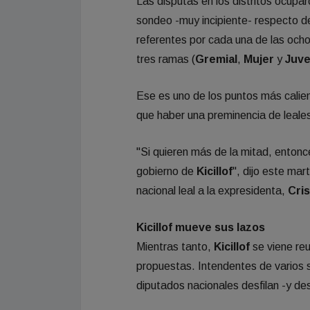
Las disputas en los distritos ocuparo
sondeo -muy incipiente- respecto d
referentes por cada una de las ocho
tres ramas (
Gremial
,
Mujer
y
Juv
Ese es uno de los puntos más calie
que haber una preminencia de leale
"Si quieren más de la mitad, entonc
gobierno de
Kicillof
", dijo este mar
nacional leal a la expresidenta,
Cris
Kicillof mueve sus lazos
Mientras tanto,
Kicillof
se viene re
propuestas. Intendentes de varios 
diputados nacionales desfilan -y des