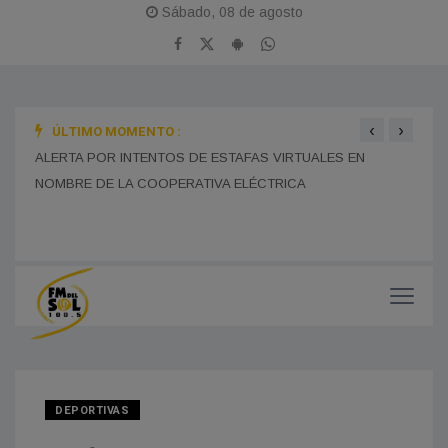
Sábado, 08 de agosto
‹
›
ÚLTIMO MOMENTO :
BOMB
ALERTA POR INTENTOS DE ESTAFAS VIRTUALES EN
TRAS
MONES CAZÓN CELEBRA ESTE DOMINGO SUS 115 AÑOS
NOMBRE DE LA COOPERATIVA ELÉCTRICA
CON UNA GRAN JORNADA FERIAL Y CULTURAL EN EL
PASEO DEL CENTENARIO
CHOF
MUNI
DEPORTIVAS