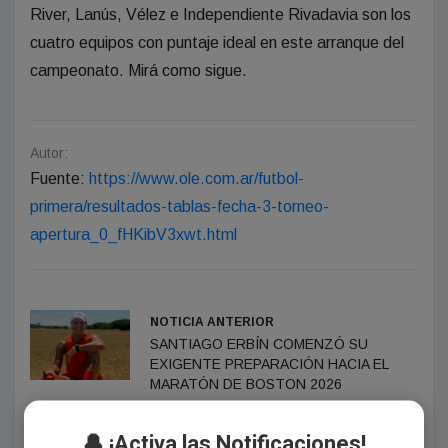
River, Lanús, Vélez e Independiente Rivadavia son los
cuatro equipos con puntaje ideal en este arranque del
campeonato. Mirá como sigue.
Autor:
Fuente:
https://www.ole.com.ar/futbol-
primera/resultados-tablas-fecha-3-torneo-
apertura_0_fHKibV3xwt.html
NOTICIA ANTERIOR
SANTIAGO ERBÍN COMENZÓ SU
EXIGENTE PREPARACIÓN HACIA EL
MARATÓN DE BOSTON 2026
NOTICIA SIGUIENTE
🔔 ¡Activa las Notificaciones!