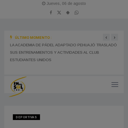
Jueves, 06 de agosto
‹
›
ÚLTIMO MOMENTO :
LA B
LA ACADEMIA DE PÁDEL ADAPTADO PEHUAJÓ TRASLADÓ
LA ESCUELA NORMAL INSTALÓ CÁMARAS DE SEGURIDAD
SUS 
EN EL PERÍMETRO EXTERIOR PARA REFORZAR LA
PREVENCIÓN Y EL CUIDADO EDILICIO
SUS ENTRENAMIENTOS Y ACTIVIDADES AL CLUB
DEDI
ESTUDIANTES UNIDOS
DEPORTIVAS