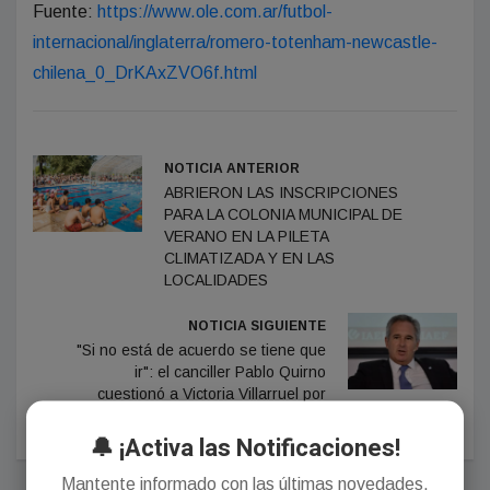
Fuente:
https://www.ole.com.ar/futbol-
internacional/inglaterra/romero-totenham-newcastle-
chilena_0_DrKAxZVO6f.html
NOTICIA ANTERIOR
ABRIERON LAS INSCRIPCIONES
PARA LA COLONIA MUNICIPAL DE
VERANO EN LA PILETA
CLIMATIZADA Y EN LAS
LOCALIDADES
NOTICIA SIGUIENTE
"Si no está de acuerdo se tiene que
ir": el canciller Pablo Quirno
cuestionó a Victoria Villarruel por
criticar a Milei
🔔 ¡Activa las Notificaciones!
Mantente informado con las últimas novedades.