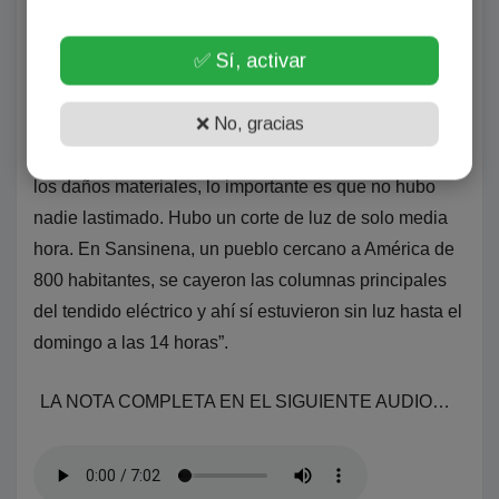
la Ruta 33, hay un complejo de pádel y hubo un
✅ Sí, activar
propietario de una camioneta que la puso debajo de
un árbol, que terminó cayendo y le rompió la
❌ No, gracias
camioneta. No hubo evacuados ni heridos, fue una
tormenta que asustaba por el viento, pero más allá de
los daños materiales, lo importante es que no hubo
nadie lastimado. Hubo un corte de luz de solo media
hora. En Sansinena, un pueblo cercano a América de
800 habitantes, se cayeron las columnas principales
del tendido eléctrico y ahí sí estuvieron sin luz hasta el
domingo a las 14 horas”.
LA NOTA COMPLETA EN EL SIGUIENTE AUDIO…