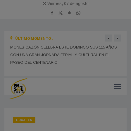
Viernes, 07 de agosto
‹
›
ÚLTIMO MOMENTO :
BOMBEROS DE FRANCISCO MADERO INTERVINIERON
SE R
EDUC
TRAS EL VUELCO DE UN CAMIÓN EN LA RUTA 5: UN
CHOFER DE LA PAMPA FUE DERIVADO AL HOSPITAL
PRES
MONES CAZÓN CELEBRA ESTE DOMINGO SUS 115 AÑOS
MUNICIPAL SIN HERIDAS DE GRAVEDAD
MUCH
CON UNA GRAN JORNADA FERIAL Y CULTURAL EN EL
PASEO DEL CENTENARIO
LOCALES