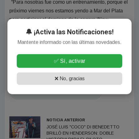
“Para nosotras fue como un entrenamiento, porque el
próximo viernes nos estamos yendo a Mar del Plata
para participar el domingo de la carrera ‘New
Balance’, que tiene distancias de 5, 10 y 21
🔔 ¡Activa las Notificaciones!
kilómetros. Azucena Epinal y Bettina Campo ya están
Mantente informado con las últimas novedades.
confirmadas, y estamos viendo si van Celeste
Martínez y Cristal Alanis”, completó Cocorza.
✅ Sí, activar
LA NOTA COMPLETA EN EL SIGUIENTE AUDIO…
❌ No, gracias
NOTICIA ANTERIOR
JOSÉ LUIS "COCO" DI BENEDETTO
BRILLÓ EN HENDERSON: DOBLE