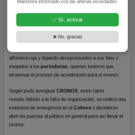
Mantente informado con las últimas novedades.
Pasaban las horas, la prensa y los fanáticos se
impacientaban y la avant-premiere se retrasó, según
✅ Sí, activar
pudo saber
CRONOS
, lo que sucedió en medio de la
euforia de los fans, es que se tomó la decisión de que
❌ No, gracias
Johnny
ingrese al
Coliseo
por una puerta lateral
ubicada en la calle 47 entre 10 y 11, omitiendo la
alfombra roja y dejando decepcionados a sus fans y
enojados a los
periodistas
, quienes tuvieron que
atravesar el proceso de acreditación para el evento.
Según pudo averiguar
CRONOS
, entre tanto
revuelo debido a la falta de organización, se realizó una
maniobra de emergencia en el
Coliseo
y decidieron
abrir las puertas al público en general para así llenar el
recinto.