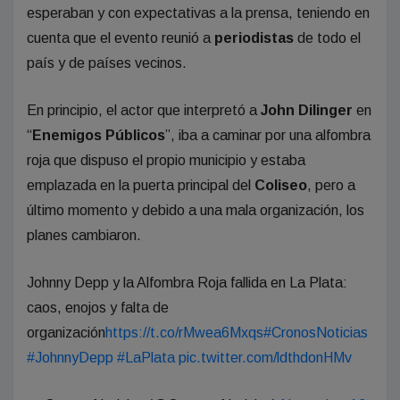
esperaban y con expectativas a la prensa, teniendo en
cuenta que el evento reunió a
periodistas
de todo el
país y de países vecinos.
En principio, el actor que interpretó a
John Dilinger
en
“
Enemigos Públicos
”, iba a caminar por una alfombra
roja que dispuso el propio municipio y estaba
emplazada en la puerta principal del
Coliseo
, pero a
último momento y debido a una mala organización, los
planes cambiaron.
Johnny Depp y la Alfombra Roja fallida en La Plata:
caos, enojos y falta de
organización
https://t.co/rMwea6Mxqs
#CronosNoticias
#JohnnyDepp
#LaPlata
pic.twitter.com/ldthdonHMv