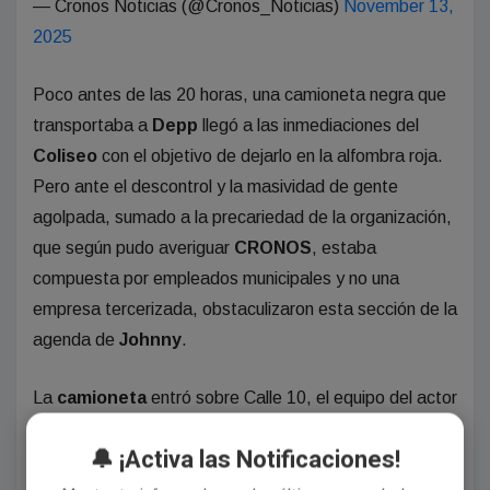
— Cronos Noticias (@Cronos_Noticias)
November 13,
2025
Poco antes de las 20 horas, una camioneta negra que
transportaba a
Depp
llegó a las inmediaciones del
Coliseo
con el objetivo de dejarlo en la alfombra roja.
Pero ante el descontrol y la masividad de gente
agolpada, sumado a la precariedad de la organización,
que según pudo averiguar
CRONOS
, estaba
compuesta por empleados municipales y no una
empresa tercerizada, obstaculizaron esta sección de la
agenda de
Johnny
.
La
camioneta
entró sobre Calle 10, el equipo del actor
vio la situación, y tomaron la decisión de dar marcha
🔔 ¡Activa las Notificaciones!
atrás.