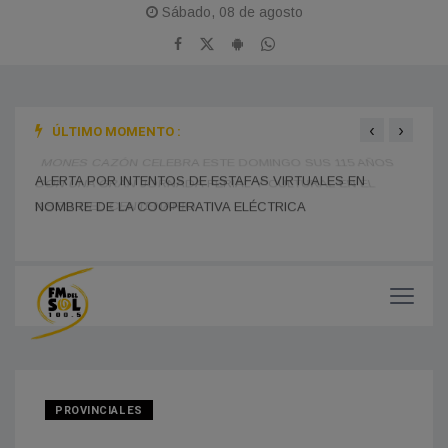
Sábado, 08 de agosto
‹
›
ÚLTIMO MOMENTO :
BOMB
MONES CAZÓN CELEBRA ESTE DOMINGO SUS 115 AÑOS
TRAS
CON UNA GRAN JORNADA FERIAL Y CULTURAL EN EL
ALERTA POR INTENTOS DE ESTAFAS VIRTUALES EN
PASEO DEL CENTENARIO
CHOF
NOMBRE DE LA COOPERATIVA ELÉCTRICA
MUNI
PROVINCIALES