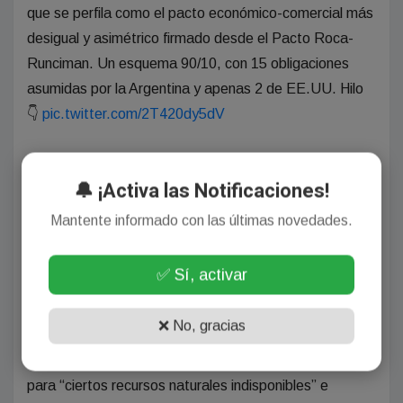
que se perfila como el pacto económico-comercial más
desigual y asimétrico firmado desde el Pacto Roca-
Runciman. Un esquema 90/10, con 15 obligaciones
asumidas por la Argentina y apenas 2 de EE.UU. Hilo
👇
pic.twitter.com/2T420dy5dV
— Carli Bianco (@Carli_Bianco)
November 14, 2025
🔔 ¡Activa las Notificaciones!
El funcionario provincial advirtió que
Estados Unidos
Mantente informado con las últimas novedades.
exige la liberalización de sectores que representan
cerca del
70% de sus exportaciones hacia
✅ Sí, activar
Argentina
: medicamentos, químicos, maquinaria,
tecnología, dispositivos médicos, vehículos y
❌ No, gracias
productos agrícolas. A cambio, lo que ofrece, indicó es
“notablemente más impreciso”: una apertura parcial
para “ciertos recursos naturales indisponibles” e