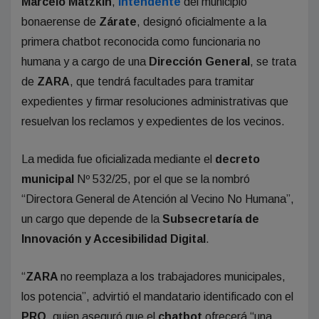
Marcelo Matzkin
,
intendente
del municipio
bonaerense de
Zárate
, designó oficialmente a la
primera chatbot reconocida como funcionaria no
humana y a cargo de una
Dirección General
, se trata
de
ZARA
, que tendrá facultades para tramitar
expedientes y firmar resoluciones administrativas que
resuelvan los reclamos y expedientes de los vecinos.
La medida fue oficializada mediante el
decreto
municipal
Nº 532/25, por el que se la nombró
“Directora General de Atención al Vecino No Humana”,
un cargo que depende de la
Subsecretaría de
Innovación y Accesibilidad Digital
.
“
ZARA
no reemplaza a los trabajadores municipales,
los potencia”, advirtió el mandatario identificado con el
PRO
, quien aseguró que el
chatbot
ofrecerá “una