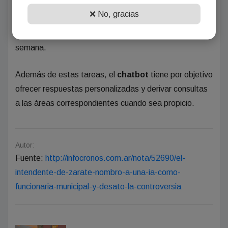
La designación de
Zara
permitirá realizar trámites,
❌ No, gracias
reclamos, solicitudes de turnos y consultas de manera
inmediata, las 24 horas del día, los 7 días de la
semana.
Además de estas tareas, el
chatbot
tiene por objetivo
ofrecer respuestas personalizadas y derivar consultas
a las áreas correspondientes cuando sea propicio.
Autor:
Fuente:
http://infocronos.com.ar/nota/52690/el-
intendente-de-zarate-nombro-a-una-ia-como-
funcionaria-municipal-y-desato-la-controversia