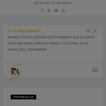
Viernes, 07 de agosto
‹
›
ÚLTIMO MOMENTO :
SE R
BOMBEROS DE FRANCISCO MADERO INTERVINIERON
EDUC
TRAS EL VUELCO DE UN CAMIÓN EN LA RUTA 5: UN
MONES CAZÓN CELEBRA ESTE DOMINGO SUS 115 AÑOS
CHOFER DE LA PAMPA FUE DERIVADO AL HOSPITAL
PRES
CON UNA GRAN JORNADA FERIAL Y CULTURAL EN EL
MUCH
MUNICIPAL SIN HERIDAS DE GRAVEDAD
PASEO DEL CENTENARIO
PROVINCIALES